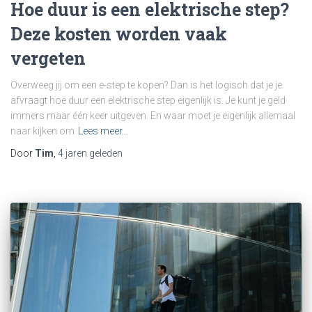
Hoe duur is een elektrische step?
Deze kosten worden vaak
vergeten
Overweeg jij om een e-step te kopen? Dan is het logisch dat je je
afvraagt hoe duur een elektrische step eigenlijk is. Je kunt je geld
immers maar één keer uitgeven. En waar moet je eigenlijk allemaal
naar kijken om
Lees meer…
Door
Tim
,
4 jaren
geleden