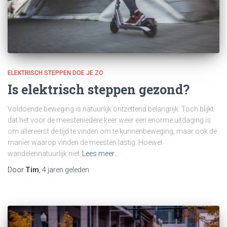
ELEKTRISCH STEPPEN DOE JE ZO
Is elektrisch steppen gezond?
Voldoende beweging is natuurlijk ontzettend belangrijk. Toch blijkt
dat het voor de meesteniedere keer weer een enorme uitdaging is
om allereerst de tijd te vinden om te kunnenbeweging, maar ook de
manier waarop vinden de meesten lastig. Hoewel
wandelennatuurlijk niet
Lees meer…
Door
Tim
,
4 jaren
geleden