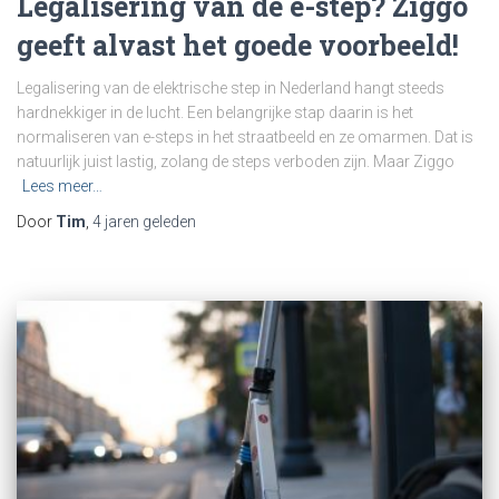
Legalisering van de e-step? Ziggo
geeft alvast het goede voorbeeld!
Legalisering van de elektrische step in Nederland hangt steeds
hardnekkiger in de lucht. Een belangrijke stap daarin is het
normaliseren van e-steps in het straatbeeld en ze omarmen. Dat is
natuurlijk juist lastig, zolang de steps verboden zijn. Maar Ziggo
Lees meer…
Door
Tim
,
4 jaren
geleden