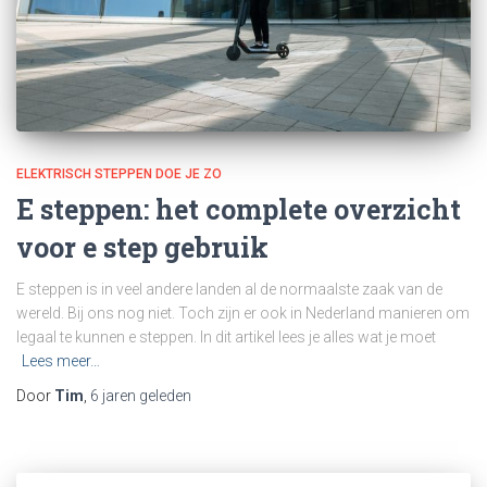
ELEKTRISCH STEPPEN DOE JE ZO
E steppen: het complete overzicht
voor e step gebruik
E steppen is in veel andere landen al de normaalste zaak van de
wereld. Bij ons nog niet. Toch zijn er ook in Nederland manieren om
legaal te kunnen e steppen. In dit artikel lees je alles wat je moet
Lees meer…
Door
Tim
,
6 jaren
geleden