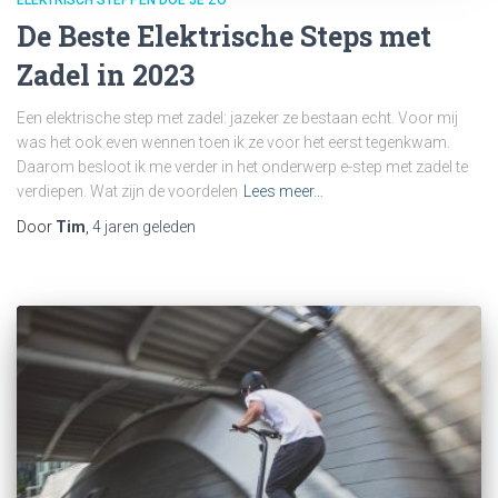
De Beste Elektrische Steps met
Zadel in 2023
Een elektrische step met zadel: jazeker ze bestaan echt. Voor mij
was het ook even wennen toen ik ze voor het eerst tegenkwam.
Daarom besloot ik me verder in het onderwerp e-step met zadel te
verdiepen. Wat zijn de voordelen
Lees meer…
Door
Tim
,
4 jaren
geleden