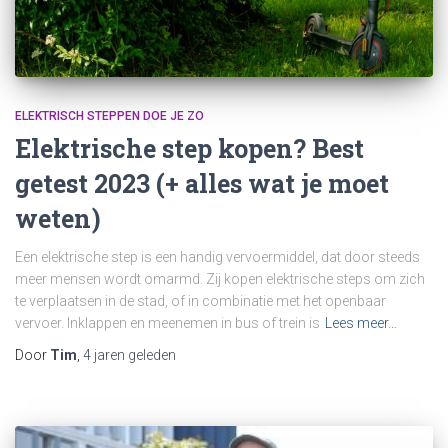
ELEKTRISCH STEPPEN DOE JE ZO
Elektrische step kopen? Best
getest 2023 (+ alles wat je moet
weten)
Een elektrische step is een handig vervoermiddel, dat door steeds
meer mensen wordt omarmd. Zij kopen elektrische steps om zich
te verplaatsen in de stad, of in combinatie met het openbaar
vervoer. Inklappen en meenemen in bus of trein is
Lees meer…
Door
Tim
,
4 jaren
geleden