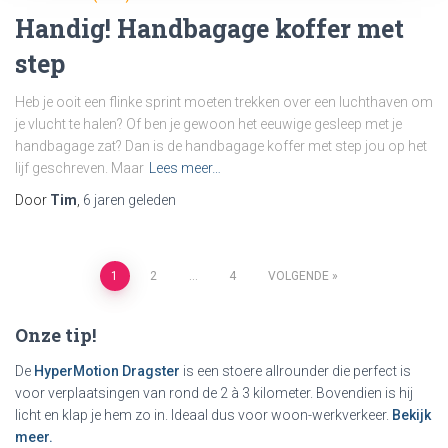
Handig! Handbagage koffer met
step
Heb je ooit een flinke sprint moeten trekken over een luchthaven om
je vlucht te halen? Of ben je gewoon het eeuwige gesleep met je
handbagage zat? Dan is de handbagage koffer met step jou op het
lijf geschreven. Maar
Lees meer…
Door
Tim
,
6 jaren
geleden
Berichtnavigatie
1
2
…
4
VOLGENDE
Onze tip!
De
HyperMotion Dragster
is een stoere allrounder die perfect is
voor verplaatsingen van rond de 2 à 3 kilometer. Bovendien is hij
licht en klap je hem zo in. Ideaal dus voor woon-werkverkeer.
Bekijk
meer.