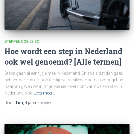
STEPPEN DOE JE ZO
Hoe wordt een step in Nederland
ook wel genoemd? [Alle termen]
Steps gaan al een tijdje mee in Nederland. En zoals dat dan gaat,
hebben we er in de loop der tijd verschillende namen voor gehad.
Daarom geven we in dit artikel een overzicht van hoe een step in
Nederland ook
Lees meer…
Door
Tim
,
4 jaren
geleden