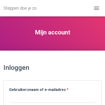
Steppen doe je zo
N
A
V
I
G
Mijn account
A
T
I
E
W
I
S
S
Inloggen
E
L
E
N
Gebruikersnaam of e-mailadres
*