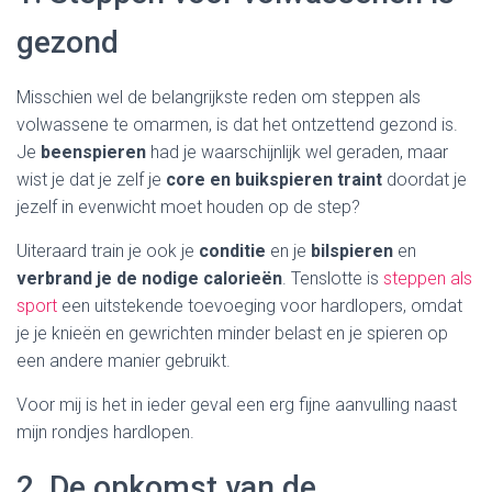
gezond
Misschien wel de belangrijkste reden om steppen als
volwassene te omarmen, is dat het ontzettend gezond is.
Je
beenspieren
had je waarschijnlijk wel geraden, maar
wist je dat je zelf je
core en buikspieren traint
doordat je
jezelf in evenwicht moet houden op de step?
Uiteraard train je ook je
conditie
en je
bilspieren
en
verbrand je de nodige calorieën
. Tenslotte is
steppen als
sport
een uitstekende toevoeging voor hardlopers, omdat
je je knieën en gewrichten minder belast en je spieren op
een andere manier gebruikt.
Voor mij is het in ieder geval een erg fijne aanvulling naast
mijn rondjes hardlopen.
2. De opkomst van de