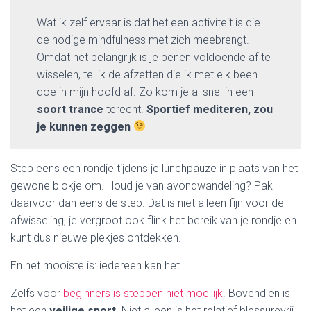
Wat ik zelf ervaar is dat het een activiteit is die
de nodige mindfulness met zich meebrengt.
Omdat het belangrijk is je benen voldoende af te
wisselen, tel ik de afzetten die ik met elk been
doe in mijn hoofd af. Zo kom je al snel in een
soort trance
terecht.
Sportief mediteren, zou
je kunnen zeggen
Step eens een rondje tijdens je lunchpauze in plaats van het
gewone blokje om. Houd je van avondwandeling? Pak
daarvoor dan eens de step. Dat is niet alleen fijn voor de
afwisseling, je vergroot ook flink het bereik van je rondje en
kunt dus nieuwe plekjes ontdekken.
En het mooiste is: iedereen kan het.
Zelfs voor
beginners is steppen niet moeilijk
. Bovendien is
het een
veilige sport
. Niet alleen is het relatief blessurevrij,